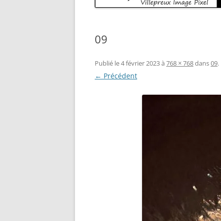
09
Publié le
4 février 2023
à
768 × 768
dans
09
.
← Précédent