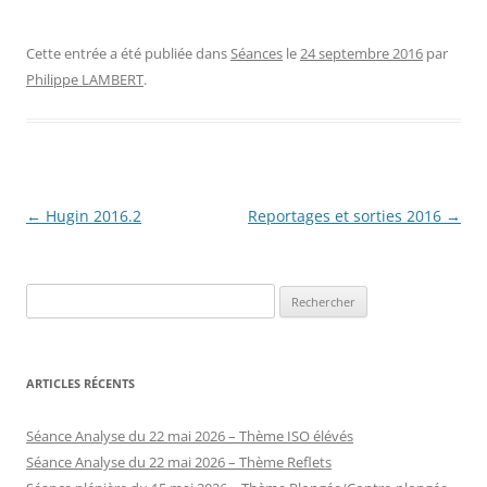
Cette entrée a été publiée dans
Séances
le
24 septembre 2016
par
Philippe LAMBERT
.
Navigation
←
Hugin 2016.2
Reportages et sorties 2016
→
des
articles
Rechercher :
ARTICLES RÉCENTS
Séance Analyse du 22 mai 2026 – Thème ISO élévés
Séance Analyse du 22 mai 2026 – Thème Reflets